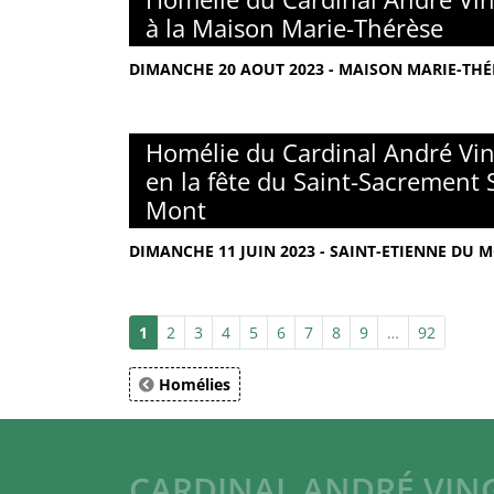
à la Maison Marie-Thérèse
DIMANCHE 20 AOUT 2023 - MAISON MARIE-THÉR
Homélie du Cardinal André Vin
en la fête du Saint-Sacrement 
Mont
DIMANCHE 11 JUIN 2023 - SAINT-ETIENNE DU M
1
2
3
4
5
6
7
8
9
…
92
Homélies
CARDINAL ANDRÉ VIN