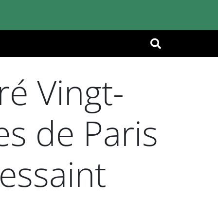
OK
é Vingt-
es de Paris
essaint