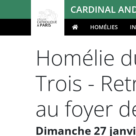
Panneau de gestion des cookies
CARDINAL AND
HOMÉLIES
I
Votre recherche
Homélie du
Trois - Ret
au foyer d
Dimanche 27 janvie