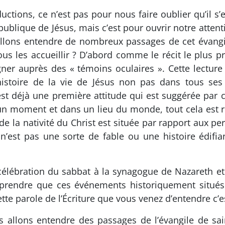
ductions, ce n’est pas pour nous faire oublier qu’il s
e publique de Jésus, mais c’est pour ouvrir notre atten
 allons entendre de nombreux passages de cet évangi
s les accueillir ? D’abord comme le récit le plus p
igner auprès des « témoins oculaires ». Cette lectur
’histoire de la vie de Jésus non pas dans tous ses
’est déjà une première attitude qui est suggérée par c
 un moment et dans un lieu du monde, tout cela est 
 de la nativité du Christ est située par rapport aux 
’est pas une sorte de fable ou une histoire édifian
célébration du sabbat à la synagogue de Nazareth et 
omprendre que ces événements historiquement situé
ette parole de l’Écriture que vous venez d’entendre c’e
 allons entendre des passages de l’évangile de sa