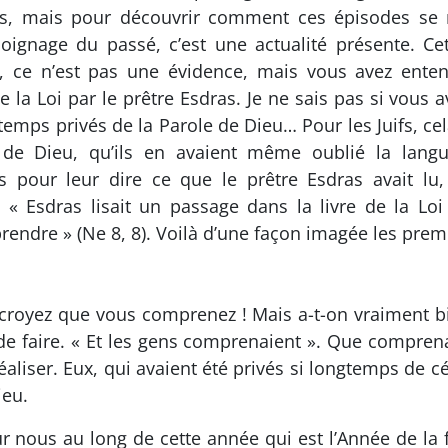
s, mais pour découvrir comment ces épisodes se ré
oignage du passé, c’est une actualité présente. Ce
 ce n’est pas une évidence, mais vous avez entend
de la Loi par le prêtre Esdras. Je ne sais pas si vous
mps privés de la Parole de Dieu… Pour les Juifs, cela
 de Dieu, qu’ils en avaient même oublié la langu
urs pour leur dire ce que le prêtre Esdras avait lu,
« Esdras lisait un passage dans la livre de la Loi d
prendre » (Ne 8, 8). Voilà d’une façon imagée les pr
croyez que vous comprenez ! Mais a-t-on vraiment bi
n de faire. « Et les gens comprenaient ». Que comprena
réaliser. Eux, qui avaient été privés si longtemps de c
ieu.
r nous au long de cette année qui est l’Année de la 