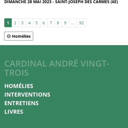
DIMANCHE 28 MAI 2023 - SAINT-JOSEPH DES CARMES (6E)
1
2
3
4
5
6
7
8
9
…
92
Homélies
CARDINAL ANDRÉ VINGT-
TROIS
HOMÉLIES
INTERVENTIONS
ENTRETIENS
LIVRES