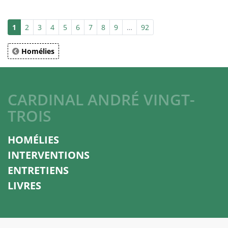
1
2
3
4
5
6
7
8
9
…
92
Homélies
CARDINAL ANDRÉ VINGT-
TROIS
HOMÉLIES
INTERVENTIONS
ENTRETIENS
LIVRES