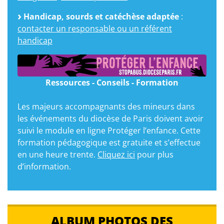
Handicap, sourds et catéchèse adaptée
:
contacter un responsable ou un référent
handicap
Ressources - Conseils - Formation
Les majeurs accompagnants des mineurs dans
les événements du diocèse de Paris doivent avoir
suivi le module en ligne Protéger l’enfance. Cette
formation pédagogique est gratuite et s’effectue
en une heure trente.
Cliquez ici
pour plus
d’information.
ALBUM PHOTOS DES