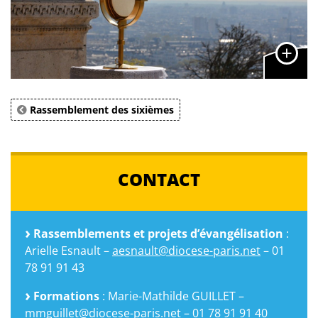
Rassemblement des sixièmes
CONTACT
Rassemblements et projets d’évangélisation
:
Arielle Esnault –
aesnault@diocese-paris.net
– 01
78 91 91 43
Formations
: Marie-Mathilde GUILLET –
mmguillet@diocese-paris.net
– 01 78 91 91 40