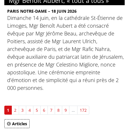
Mgr Benoît Aubert, « tout à tous »
PARIS NOTRE-DAME – 18 JUIN 2026
Dimanche 14 juin, en la cathédrale St-Étienne de
Limoges, Mgr Benoît Aubert a été consacré
évêque par Mgr Jérôme Beau, archevêque de
Poitiers, assisté de Mgr Laurent Ulrich,
archevêque de Paris, et de Mgr Rafic Nahra,
évêque auxiliaire du patriarcat latin de Jérusalem,
en présence de Mgr Celestino Migliore, nonce
apostolique. Une cérémonie empreinte
d’émotion et de simplicité qui a réuni près de 2
000 personnes.
1
2
3
4
5
6
7
8
9
…
172
Articles