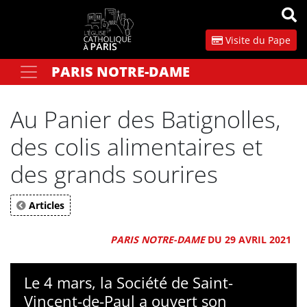
Panneau de gestion des cookies
Visite du Pape
PARIS NOTRE-DAME
Votre recherche
OK
Au Panier des Batignolles,
des colis alimentaires et
des grands sourires
Articles
PARIS NOTRE-DAME
DU 29 AVRIL 2021
Le 4 mars, la Société de Saint-
Vincent-de-Paul a ouvert son