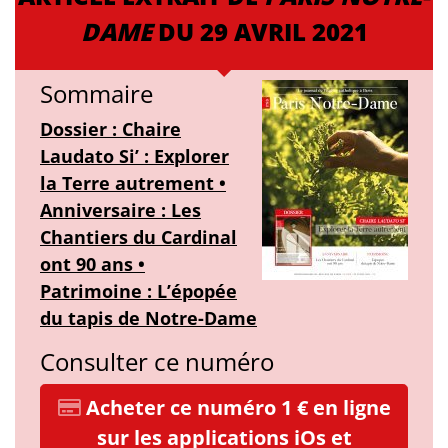
DAME
DU 29 AVRIL 2021
Sommaire
Dossier : Chaire
Laudato Si’ : Explorer
la Terre autrement •
Anniversaire : Les
Chantiers du Cardinal
ont 90 ans •
Patrimoine : L’épopée
du tapis de Notre-Dame
Consulter ce numéro
Acheter ce numéro 1 € en ligne
sur les applications iOs et