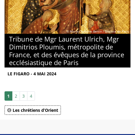
© Marie-Christine Bertin / Diocèse de Paris
Tribune de Mgr Laurent Ulrich, Mgr
Dimitrios Ploumis, métropolite de
France, et des évêques de la province
ecclésiastique de Paris
LE FIGARO - 4 MAI 2024
1
2
3
4
Les chrétiens d’Orient