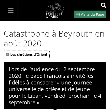
Panneau de gestion des cookies
Votre recherche
OK
Visite du Pape
Catastrophe à Beyrouth en
août 2020
Les chrétiens d’Orient
Lors de l’audience du 2 septembre
2020, le pape François a invité les
fidèles à consacrer « une journée
universelle de prière et de jeune
pour le Liban, vendredi prochain le 4
septembre ».