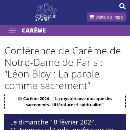
Panneau de gestion des cookies
Visite du Pape
CARÊME
Votre recherche
OK
Conférence de Carême de
Notre-Dame de Paris :
“Léon Bloy : La parole
comme sacrement”
Carême 2024 – “La mystérieuse musique des
sacrements. Littérature et spiritualité.”
Le dimanche 18 février 2024,
M. Emmanuel Godo, professeur de