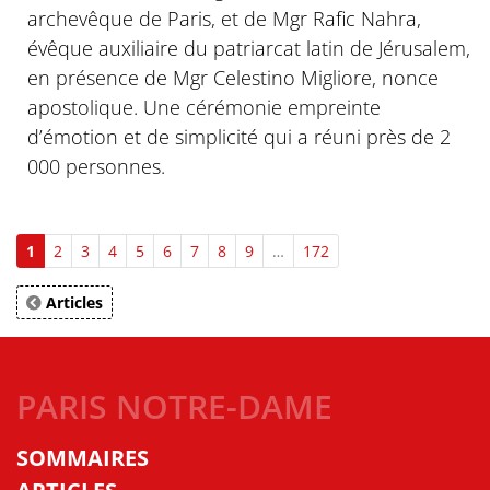
archevêque de Paris, et de Mgr Rafic Nahra,
évêque auxiliaire du patriarcat latin de Jérusalem,
en présence de Mgr Celestino Migliore, nonce
apostolique. Une cérémonie empreinte
d’émotion et de simplicité qui a réuni près de 2
000 personnes.
1
2
3
4
5
6
7
8
9
…
172
Articles
PARIS NOTRE-DAME
SOMMAIRES