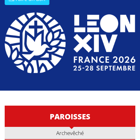
PAROISSES
Archevêché