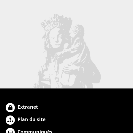
Extranet
Plan du site
Communiqués