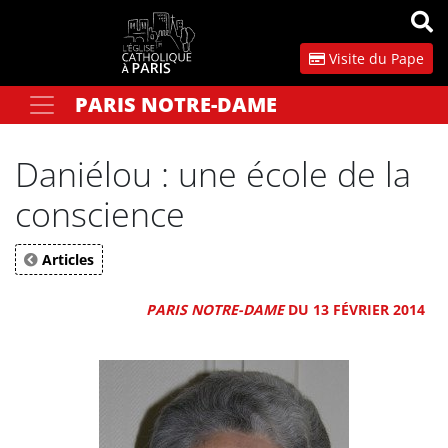
Panneau de gestion des cookies
Visite du Pape
PARIS NOTRE-DAME
Votre recherche
OK
Daniélou : une école de la
conscience
Articles
PARIS NOTRE-DAME
DU 13 FÉVRIER 2014