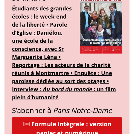
Étudiants des grandes
écoles : le week-end
de la liberté • Parole
d’Église : Daniélou,
une école de la
conscience, avec Sr
Marguerite Léna •
Reportage : Les acteurs de la charité
réunis à Montmartre • Enquête : Une
paroisse dédiée au sort des otages •
Interview :
Au bord du monde
: un film
plein d’humanité
S’abonner à
Paris Notre-Dame
Formule intégrale : version
papier et numérique