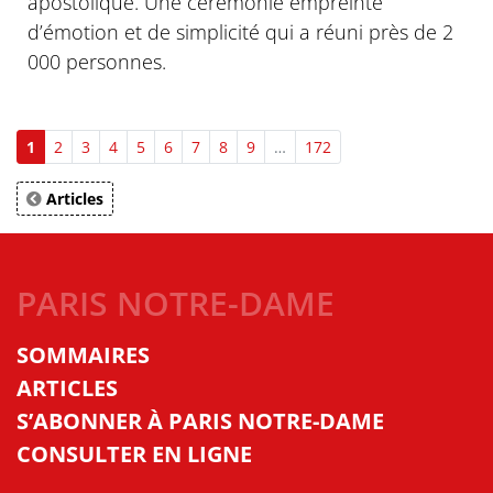
apostolique. Une cérémonie empreinte
d’émotion et de simplicité qui a réuni près de 2
000 personnes.
1
2
3
4
5
6
7
8
9
…
172
Articles
PARIS NOTRE-DAME
SOMMAIRES
ARTICLES
S’ABONNER À PARIS NOTRE-DAME
CONSULTER EN LIGNE