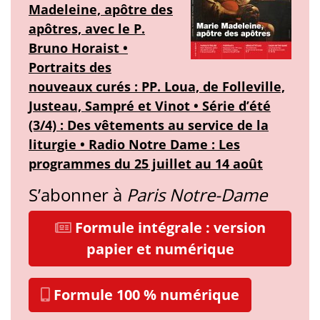
Madeleine, apôtre des
apôtres, avec le P.
Bruno Horaist •
Portraits des
nouveaux curés : PP. Loua, de Folleville,
Justeau, Sampré et Vinot • Série d’été
(3/4) : Des vêtements au service de la
liturgie • Radio Notre Dame : Les
programmes du 25 juillet au 14 août
S’abonner à
Paris Notre-Dame
Formule intégrale : version
papier et numérique
Formule 100 % numérique