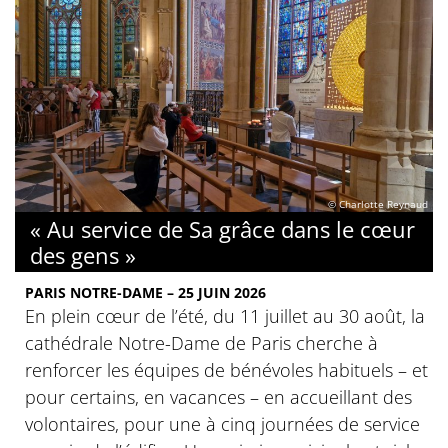
© Charlotte Reynaud
« Au service de Sa grâce dans le cœur
des gens »
PARIS NOTRE-DAME – 25 JUIN 2026
En plein cœur de l’été, du 11 juillet au 30 août, la
cathédrale Notre-Dame de Paris cherche à
renforcer les équipes de bénévoles habituels – et
pour certains, en vacances – en accueillant des
volontaires, pour une à cinq journées de service