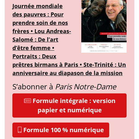
Journée mondiale
des pauvres : Pour
prendre soin de nos
frères • Lou Andreas-
Salomé : De l’art
d’être femme •
Portraits : Deux
prêtres birmans à Paris • Ste-Trinité : Un
anniversaire au diapason de la mission
S’abonner à
Paris Notre-Dame
Formule intégrale : version
papier et numérique
Formule 100 % numérique