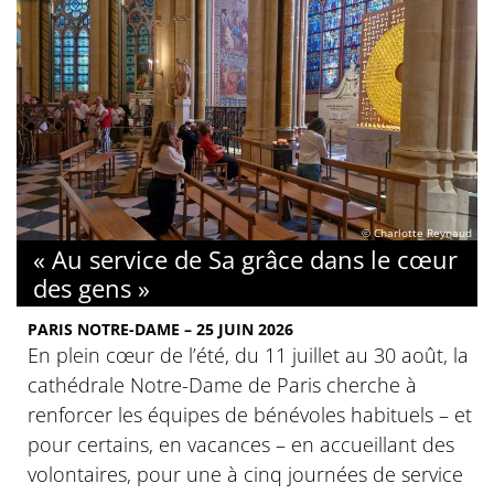
© Charlotte Reynaud
« Au service de Sa grâce dans le cœur
des gens »
PARIS NOTRE-DAME – 25 JUIN 2026
En plein cœur de l’été, du 11 juillet au 30 août, la
cathédrale Notre-Dame de Paris cherche à
renforcer les équipes de bénévoles habituels – et
pour certains, en vacances – en accueillant des
volontaires, pour une à cinq journées de service