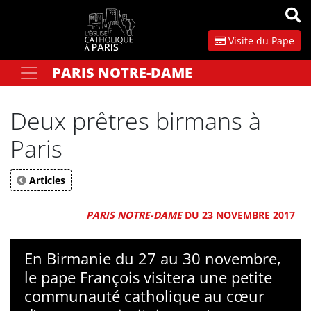
Panneau de gestion des cookies
Visite du Pape
PARIS NOTRE-DAME
Votre recherche
OK
Deux prêtres birmans à
Paris
Articles
PARIS NOTRE-DAME
DU 23 NOVEMBRE 2017
En Birmanie du 27 au 30 novembre,
le pape François visitera une petite
communauté catholique au cœur