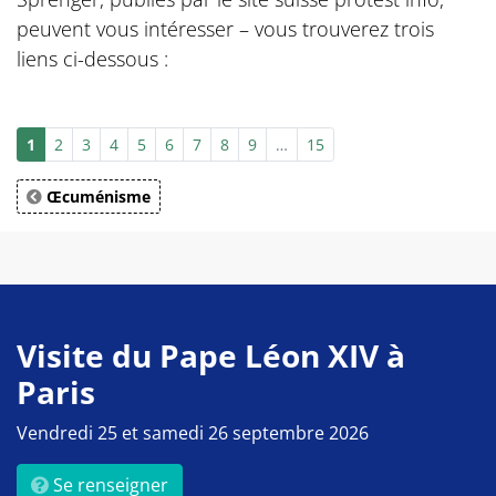
peuvent vous intéresser – vous trouverez trois
liens ci-dessous :
1
2
3
4
5
6
7
8
9
…
15
Œcuménisme
Visite du Pape Léon XIV à
Paris
Vendredi 25 et samedi 26 septembre 2026
Se renseigner