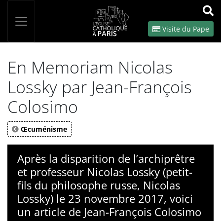
Panneau de gestion des cookies
Votre recherche
OK
Visite du Pape
En Memoriam Nicolas
Lossky par Jean-François
Colosimo
Œcuménisme
Après la disparition de l’archiprêtre
et professeur Nicolas Lossky (petit-
fils du philosophe russe, Nicolas
Lossky) le 23 novembre 2017, voici
un article de Jean-François Colosimo