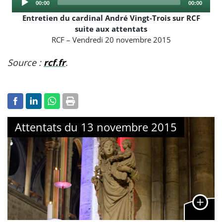
Current
Total
00:00
00:00
Player
time
duration
Entretien du cardinal André Vingt-Trois sur RCF
suite aux attentats
RCF – Vendredi 20 novembre 2015
Source :
rcf.fr
.
Attentats du 13 novembre 2015