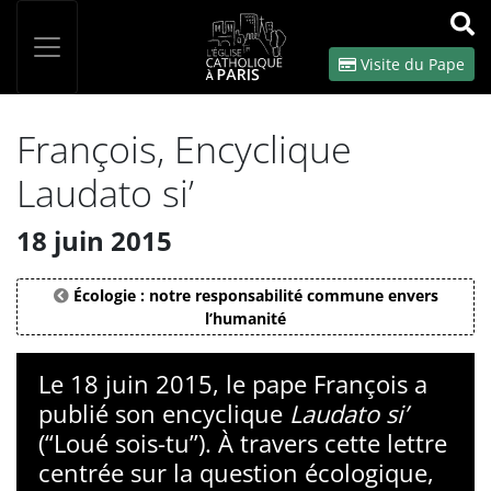
Panneau de gestion des cookies
Votre recherche
OK
Visite du Pape
François, Encyclique
Laudato si’
18 juin 2015
Écologie : notre responsabilité commune envers
l’humanité
Le 18 juin 2015, le pape François a
publié son encyclique
Laudato si’
(“Loué sois-tu”). À travers cette lettre
centrée sur la question écologique,