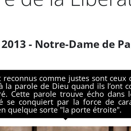
2013 - Notre-Dame de Pa
 reconnus comme justes sont ceux qu
à la parole de Dieu quand ils l’ont c
é. Cette parole trouve écho dans le
é se conquiert par la force de car
n quelque sorte "la porte étroite".