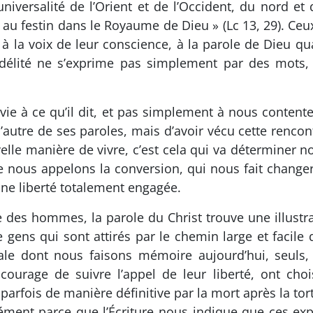
universalité de l’Orient et de l’Occident, du nord et
e au festin dans le Royaume de Dieu » (Lc 13, 29). 
 à la voix de leur conscience, à la parole de Dieu qua
fidélité ne s’exprime pas simplement par des mots, 
ie à ce qu’il dit, et pas simplement à nous contenter
’autre de ses paroles, mais d’avoir vécu cette rencontr
le manière de vivre, c’est cela qui va déterminer n
ue nous appelons la conversion, qui nous fait chang
une liberté totalement engagée.
ire des hommes, la parole du Christ trouve une illust
de gens qui sont attirés par le chemin large et facile
e dont nous faisons mémoire aujourd’hui, seuls, 
 courage de suivre l’appel de leur liberté, ont choi
fois de manière définitive par la mort après la tortu
isément parce que l’Écriture nous indique que ces ex