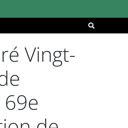
OK
ré Vingt-
 de
u 69e
tion de