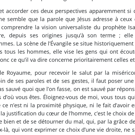
accorder ces deux perspectives apparemment si co
l me semble que la parole que Jésus adresse à ceux q
comprendre la vision universaliste du prophète Isaï
re, depuis ses origines jusqu’à son terme ; elle
mmes. La scène de l’Évangile se situe historiquemen
s tous les hommes, elle vise les gens qui ont écouté J
donc ce qu’il va dire concerne prioritairement celles e
e Royaume, pour recevoir le salut par la miséricord
oin de ses paroles et de ses gestes, il faut poser une 
s sauvé quoi que l’on fasse, on est sauvé par répons
as d’où vous êtes. Éloignez-vous de moi, vous tous qui 
e n’est ni la proximité physique, ni le fait d’avoir 
la justification du cœur de l’homme, c’est le choix de s
 le bien et de se détourner du mal, qui, par la grâce d
-là, qui vont exprimer ce choix d’une vie droite, ne