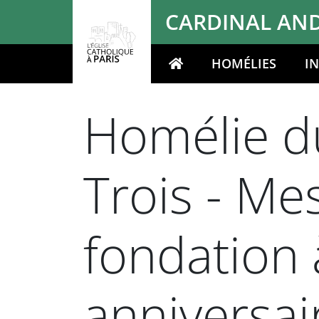
Panneau de gestion des cookies
CARDINAL AND
HOMÉLIES
I
Votre recherche
Homélie du
Trois - Me
fondation 
anniversai