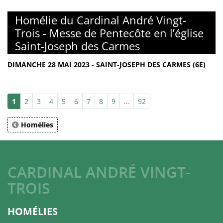
Homélie du Cardinal André Vingt-
Trois - Messe de Pentecôte en l’église
Saint-Joseph des Carmes
DIMANCHE 28 MAI 2023 - SAINT-JOSEPH DES CARMES (6E)
1
2
3
4
5
6
7
8
9
…
92
Homélies
CARDINAL ANDRÉ VINGT-
TROIS
HOMÉLIES