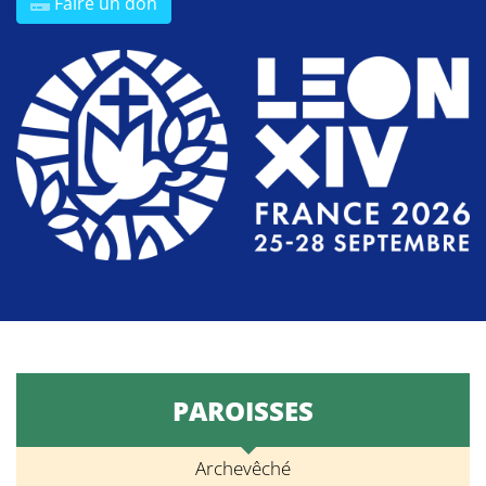
Faire un don
PAROISSES
Archevêché