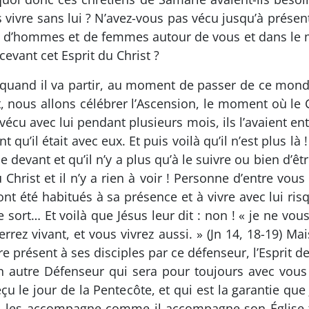
 vivre sans lui ? N’avez-vous pas vécu jusqu’à présent 
nt d’hommes et de femmes autour de vous et dans le 
evant cet Esprit du Christ ?
 quand il va partir, au moment de passer de ce monde 
 nous allons célébrer l’Ascension, le moment où le 
vécu avec lui pendant plusieurs mois, ils l’avaient ent
nt qu’il était avec eux. Et puis voilà qu’il n’est plus l
 devant et qu’il n’y a plus qu’à le suivre ou bien d’êtr
hrist et il n’y a rien à voir ! Personne d’entre vous 
nt été habitués à sa présence et à vivre avec lui risq
e sort… Et voilà que Jésus leur dit : non ! « je ne vou
rez vivant, et vous vivrez aussi. » (Jn 14, 18-19) Ma
re présent à ses disciples par ce défenseur, l’Esprit d
n autre Défenseur qui sera pour toujours avec vous » 
reçu le jour de la Pentecôte, et qui est la garantie qu
qu’il les accompagne comme il accompagne son Église 