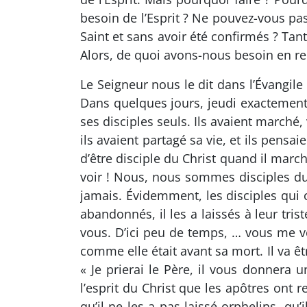
besoin de l’Esprit ? Ne pouvez-vous pas
Saint et sans avoir été confirmés ? Ta
Alors, de quoi avons-nous besoin en rec
Le Seigneur nous le dit dans l’Évangile
Dans quelques jours, jeudi exactement,
ses disciples seuls. Ils avaient marché, 
ils avaient partagé sa vie, et ils pensaie
d’être disciple du Christ quand il marche
voir ! Nous, nous sommes disciples du C
jamais. Évidemment, les disciples qui o
abandonnés, il les a laissés à leur trist
vous. D’ici peu de temps, … vous me ver
comme elle était avant sa mort. Il va êt
« Je prierai le Père, il vous donnera u
l’esprit du Christ que les apôtres ont 
qu’il ne les a pas laissé orphelins, 