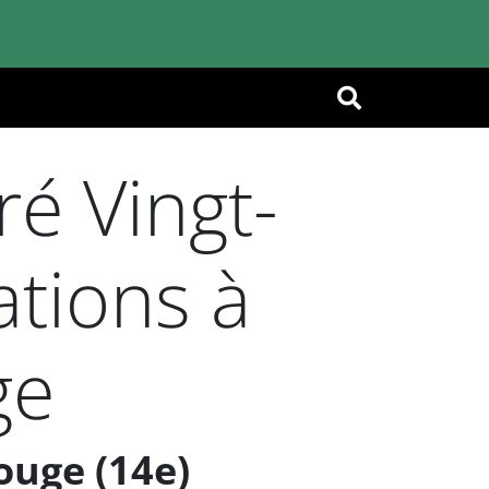
OK
é Vingt-
ations à
ge
ouge (14e)