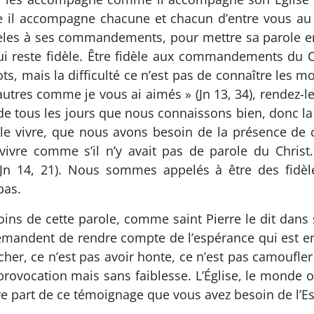
l accompagne chacune et chacun d’entre vous au lo
èles à ses commandements, pour mettre sa parole en 
reste fidèle. Être fidèle aux commandements du Chri
s, mais la difficulté ce n’est pas de connaître les mots
autres comme je vous ai aimés » (Jn 13, 34), rendez-l
e tous les jours que nous connaissons bien, donc la dif
ur le vivre, que nous avons besoin de la présence de
e vivre comme s’il n’y avait pas de parole du Chri
Jn 14, 21). Nous sommes appelés à être des fidèl
pas.
s de cette parole, comme saint Pierre le dit dans so
emandent de rendre compte de l’espérance qui est en 
cher, ce n’est pas avoir honte, ce n’est pas camoufler c
ovocation mais sans faiblesse. L’Église, le monde o
re part de ce témoignage que vous avez besoin de l’Esp