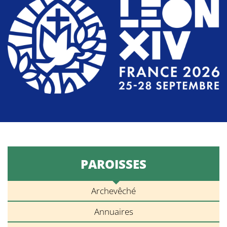
PAROISSES
Archevêché
Annuaires