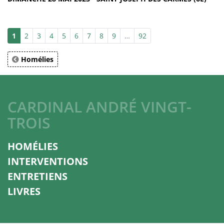
1
2
3
4
5
6
7
8
9
…
92
Homélies
CARDINAL ANDRÉ VINGT-
TROIS
HOMÉLIES
INTERVENTIONS
ENTRETIENS
LIVRES