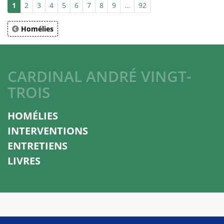
1
2
3
4
5
6
7
8
9
…
92
Homélies
CARDINAL ANDRÉ VINGT-
TROIS
HOMÉLIES
INTERVENTIONS
ENTRETIENS
LIVRES