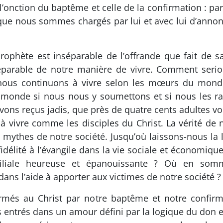
 l’onction du baptême et celle de la confirmation : pa
e que nous sommes chargés par lui et avec lui d’an
hète est inséparable de l’offrande que fait de sa 
éparable de notre manière de vivre. Comment serio
nous continuons à vivre selon les mœurs du mond
e monde si nous nous y soumettons et si nous les ra
ons reçus jadis, que près de quatre cents adultes v
à vivre comme les disciples du Christ. La vérité de
s mythes de notre société. Jusqu’où laissons-nous la
délité à l’évangile dans la vie sociale et économi
iliale heureuse et épanouissante ? Où en somm
 l’aide à apporter aux victimes de notre société ?
és au Christ par notre baptême et notre confirmati
 entrés dans un amour défini par la logique du don e