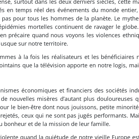
sé, surtout dans les deux derniers siècles, cette ma
rmés en temps réel des événements du monde entier,
st pas pour tous les hommes de la planète. Le mythe d
 épidémies mortelles continuent de ravager le globe
en précaire quand nous voyons les violences ethniq
jusque sur notre territoire.
es à la fois les réalisateurs et les bénéficiaires n
ntains que la télévision apporte en notre logis, ma
nismes économiques et financiers des sociétés indu
t de nouvelles misères d’autant plus douloureuses qu
our le bien-être dont nous jouissons, petite minorité s
ejetés, ceux qui ne sont pas jugés performants. Mais
du bonheur et de la mission de leur famille.
olente quand la quiétude de notre vieille Europe est