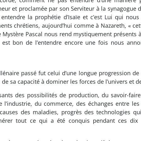
ricorde, comment ne pas entendre d’une manière pa
gneur et proclamée par son Serviteur à la synagogue
t entendre la prophétie d’Isaïe et c’est Lui qui n
ments chrétiens, aujourd’hui comme à Nazareth, « cet
le Mystère Pascal nous rend mystiquement présents à l
us est bon de l’entendre encore une fois nous anno
llénaire passé fut celui d’une longue progression de
e sa capacité à dominer les forces de l’univers et de
ssants des possibilités de production, du savoir-fai
 de l’industrie, du commerce, des échanges entre l
 causes des maladies, progrès des technologies qui 
umérer tout ce qui a été conquis pendant ces dix s