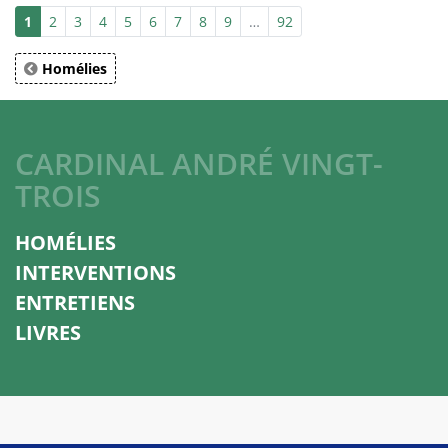
1
2
3
4
5
6
7
8
9
…
92
Homélies
CARDINAL ANDRÉ VINGT-
TROIS
HOMÉLIES
INTERVENTIONS
ENTRETIENS
LIVRES