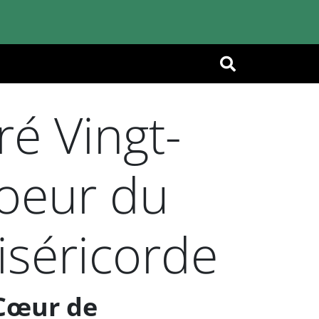
OK
é Vingt-
Coeur du
iséricorde
-Cœur de