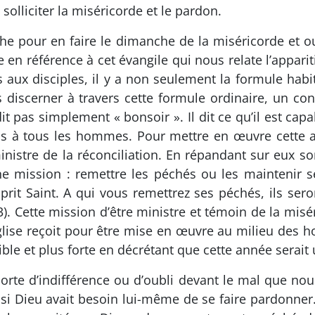
solliciter la miséricorde et le pardon.
nche pour en faire le dimanche de la miséricorde et o
 en référence à cet évangile qui nous relate l’appariti
s aux disciples, il y a non seulement la formule habitu
s discerner à travers cette formule ordinaire, un 
 dit pas simplement « bonsoir ». Il dit ce qu’il est capa
is à tous les hommes. Pour mettre en œuvre cette a
inistre de la réconciliation. En répandant sur eux so
une mission : remettre les péchés ou les maintenir 
sprit Saint. A qui vous remettrez ses péchés, ils se
). Cette mission d’être ministre et témoin de la misér
l’Église reçoit pour être mise en œuvre au milieu des
le et plus forte en décrétant que cette année serait 
orte d’indifférence ou d’oubli devant le mal que nou
i Dieu avait besoin lui-même de se faire pardonner.