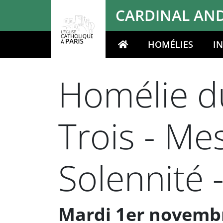
Panneau de gestion des cookies
CARDINAL AND
HOMÉLIES
I
Votre recherche
Homélie du
Trois - Me
Solennité -
Mardi 1er novembr