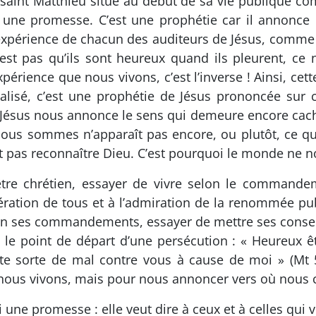
e saint Matthieu situe au début de sa vie publique c
ne promesse. C’est une prophétie car il annonce 
’expérience de chacun des auditeurs de Jésus, comme 
est pas qu’ils sont heureux quand ils pleurent, ce n
érience que nous vivons, c’est l’inverse ! Ainsi, cett
lisé, c’est une prophétie de Jésus prononcée sur ce
. Jésus nous annonce le sens qui demeure encore ca
que nous sommes n’apparaît pas encore, ou plutôt, ce
t pas reconnaître Dieu. C’est pourquoi le monde ne no
 qu’être chrétien, essayer de vivre selon le command
dération de tous et à l’admiration de la renommée 
lon ses commandements, essayer de mettre ses conseil
 le point de départ d’une persécution : « Heureux êt
ute sorte de mal contre vous à cause de moi » (Mt 5
nous vivons, mais pour nous annoncer vers où nous 
 une promesse : elle veut dire à ceux et à celles qui v