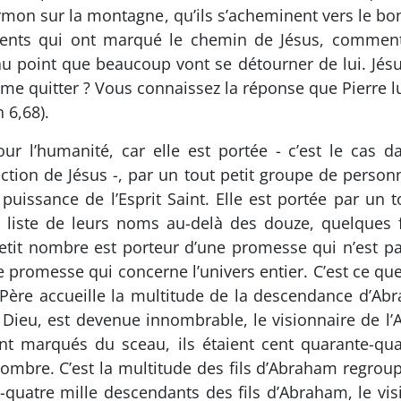
ermon sur la montagne, qu’ils s’acheminent vers le 
ements qui ont marqué le chemin de Jésus, commen
au point que beaucoup vont se détourner de lui. Jés
i me quitter ? Vous connaissez la réponse que Pierre lui
n 6,68).
r l’humanité, car elle est portée - c’est le cas d
tion de Jésus -, par un tout petit groupe de personne
puissance de l’Esprit Saint. Elle est portée par un t
la liste de leurs noms au-delà des douze, quelque
 petit nombre est porteur d’une promesse qui n’est 
 promesse qui concerne l’univers entier. C’est ce que
u Père accueille la multitude de la descendance d’A
 Dieu, est devenue innombrable, le visionnaire de l’
 marqués du sceau, ils étaient cent quarante-quatr
d nombre. C’est la multitude des fils d’Abraham regro
quatre mille descendants des fils d’Abraham, le vis