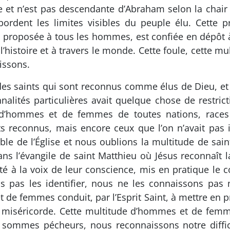
 et n’est pas descendante d’Abraham selon la chair :
ordent les limites visibles du peuple élu. Cette p
eu proposée à tous les hommes, est confiée en dépôt à
l’histoire et à travers le monde. Cette foule, cette m
issons.
 des saints qui sont reconnus comme élus de Dieu, et
alités particulières avait quelque chose de restrict
 d’hommes et de femmes de toutes nations, races e
ts reconnus, mais encore ceux que l’on n’avait pas
ible de l’Église et nous oublions la multitude de sai
s l’évangile de saint Matthieu où Jésus reconnaît la
lité à la voix de leur conscience, mis en pratique 
s pas les identifier, nous ne les connaissons pas ma
e femmes conduit, par l’Esprit Saint, à mettre en pr
e miséricorde. Cette multitude d’hommes et de fem
sommes pécheurs, nous reconnaissons notre diffic