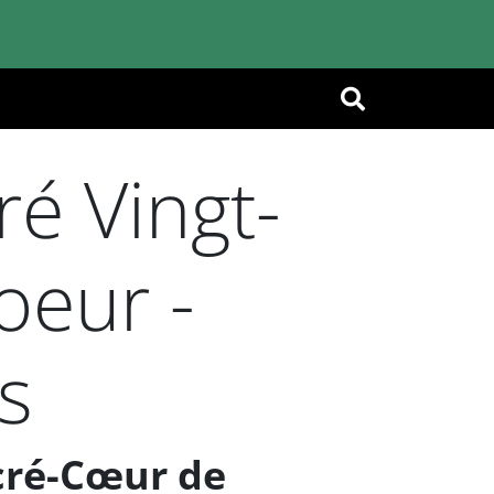
OK
é Vingt-
oeur -
ts
cré-Cœur de