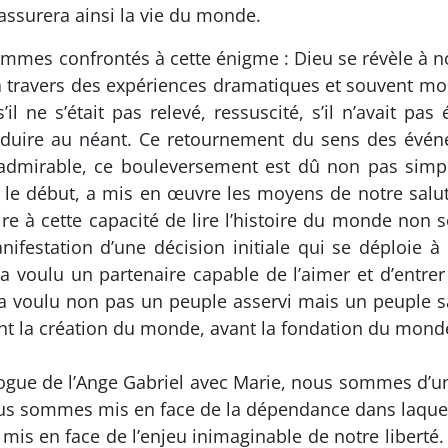
 assurera ainsi la vie du monde.
mmes confrontés à cette énigme : Dieu se révèle à no
 à travers des expériences dramatiques et souvent 
’il ne s’était pas relevé, ressuscité, s’il n’avait pas
nduire au néant. Ce retournement du sens des événe
d’admirable, ce bouleversement est dû non pas sim
 le début, a mis en œuvre les moyens de notre salut
dire à cette capacité de lire l’histoire du monde n
ifestation d’une décision initiale qui se déploie à 
 voulu un partenaire capable de l’aimer et d’entrer en
il a voulu non pas un peuple asservi mais un peuple 
ant la création du monde, avant la fondation du monde,
ogue de l’Ange Gabriel avec Marie, nous sommes d’u
us sommes mis en face de la dépendance dans laquel
 en face de l’enjeu inimaginable de notre liberté. Mar