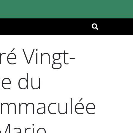
OK
é Vingt-
te du
 Immaculée
Marie