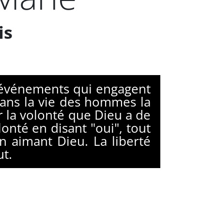
is
s événements qui engagent
dans la vie des hommes la
r la volonté que Dieu a de
nté en disant "oui", tout
n aimant Dieu. La liberté
t.