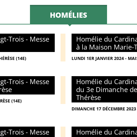
HOMÉLIES
gt-Trois - Messe
Homélie du Cardina
à la Maison Marie-
ÉRÈSE (14E)
LUNDI 1ER JANVIER 2024 - MA
gt-Trois - Messe
Homélie du Cardina
rèse
du 3e Dimanche de 
Thérèse
RÈSE (14E)
DIMANCHE 17 DÉCEMBRE 2023 
gt-Trois - Messe
Homélie du Cardina