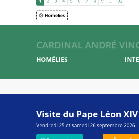
1
2
3
4
5
6
7
8
9
…
92
Homélies
CARDINAL ANDRÉ VIN
HOMÉLIES
INT
Visite du Pape Léon XIV
Vendredi 25 et samedi 26 septembre 2026