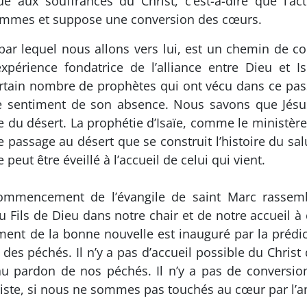
e aux souffrances du Christ, c’est-à-dire que l’a
ommes et suppose une conversion des cœurs.
t par lequel nous allons vers lui, est un chemin de 
xpérience fondatrice de l’alliance entre Dieu et Is
rtain nombre de prophètes qui ont vécu dans ce pass
le sentiment de son absence. Nous savons que Jé
ve du désert. La prophétie d’Isaïe, comme le ministèr
 passage au désert que se construit l’histoire du sal
ut être éveillé à l’accueil de celui qui vient.
commencement de l’évangile de saint Marc rassemb
u Fils de Dieu dans notre chair et de notre accueil 
t de la bonne nouvelle est inauguré par la prédica
es péchés. Il n’y a pas d’accueil possible du Christ
 au pardon de nos péchés. Il n’y a pas de conversi
iste, si nous ne sommes pas touchés au cœur par l’a