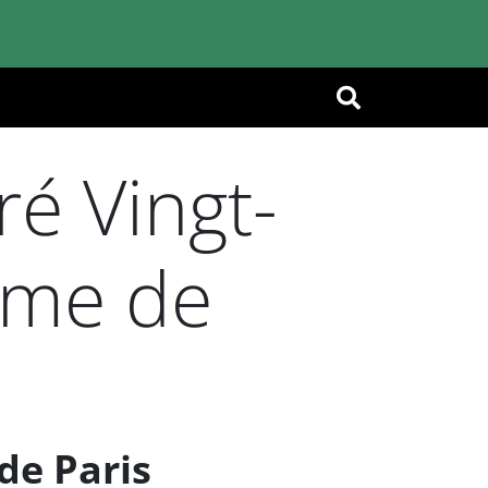
OK
é Vingt-
ame de
de Paris