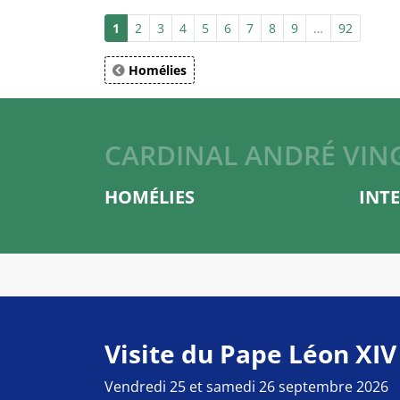
1
2
3
4
5
6
7
8
9
…
92
Homélies
CARDINAL ANDRÉ VIN
HOMÉLIES
INT
Visite du Pape Léon XIV
Vendredi 25 et samedi 26 septembre 2026