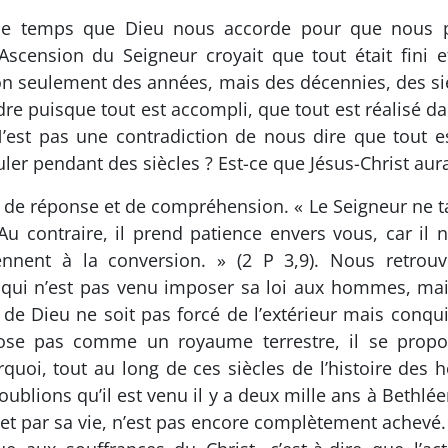
 le temps que Dieu nous accorde pour que nous pu
Ascension du Seigneur croyait que tout était fini e
, non seulement des années, mais des décennies, des s
ndre puisque tout est accompli, que tout est réalisé da
’est pas une contradiction de nous dire que tout e
ler pendant des siècles ? Est-ce que Jésus-Christ aura
 de réponse et de compréhension. « Le Seigneur ne ta
 Au contraire, il prend patience envers vous, car il
nnent à la conversion. » (2 P 3,9). Nous retrouvo
 qui n’est pas venu imposer sa loi aux hommes, ma
de Dieu ne soit pas forcé de l’extérieur mais conqui
e pas comme un royaume terrestre, il se propose
rquoi, tout au long de ces siècles de l’histoire de
ublions qu’il est venu il y a deux mille ans à Bethl
et par sa vie, n’est pas encore complètement achevé. 