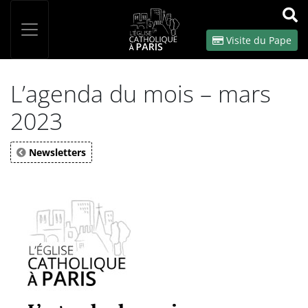
Panneau de gestion des cookies
Votre recherche
OK
Visite du Pape
L’agenda du mois – mars
2023
Newsletters