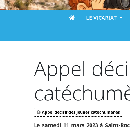
LE VICARIAT
Appel déci
catéchumè
Appel décisif des jeunes catéchumènes
Le samedi 11 mars 2023 à Saint-Ro