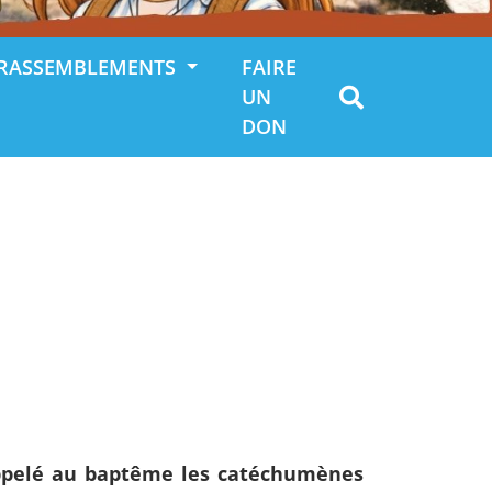
RASSEMBLEMENTS
FAIRE
UN
DON
appelé au baptême les catéchumènes