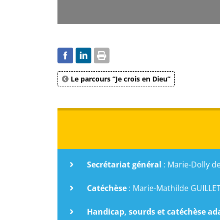
Le parcours “Je crois en Dieu”
Secrétariat général
: Marie-Dolly 
Catéchèse
: Marie-Mathilde GUILLE
Handicap, sourds et catéchèse ad