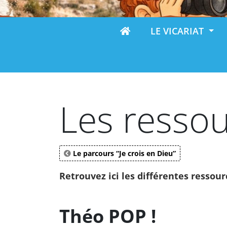
LE VICARIAT
Les ressou
Le parcours “Je crois en Dieu”
Retrouvez ici les différentes ressou
Théo POP !