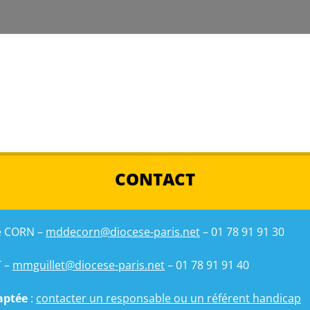
CONTACT
de CORN –
mddecorn@diocese-paris.net
– 01 78 91 91 30
T –
mmguillet@diocese-paris.net
– 01 78 91 91 40
aptée
:
contacter un responsable ou un référent handicap