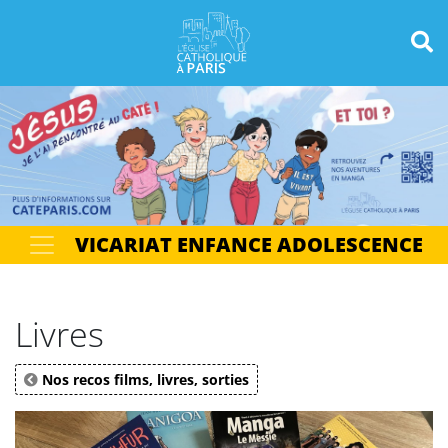
Panneau de gestion des cookies
Votre recherche
OK
VICARIAT ENFANCE ADOLESCENCE
Livres
Nos recos films, livres, sorties