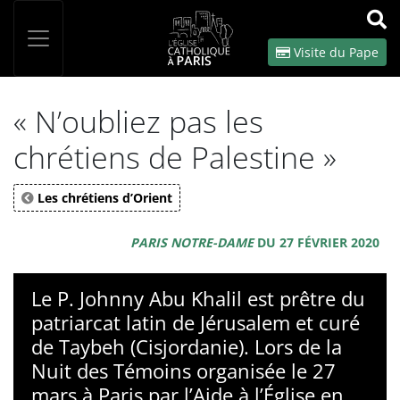
Panneau de gestion des cookies
Votre recherche
OK
Visite du Pape
« N’oubliez pas les
chrétiens de Palestine »
Les chrétiens d’Orient
PARIS NOTRE-DAME
DU 27 FÉVRIER 2020
Le P. Johnny Abu Khalil est prêtre du
patriarcat latin de Jérusalem et curé
de Taybeh (Cisjordanie). Lors de la
Nuit des Témoins organisée le 27
mars à Paris par l’Aide à l’Église en