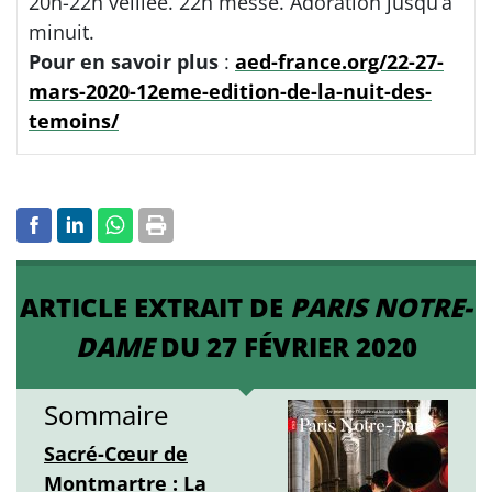
20h-22h veillée. 22h messe. Adoration jusqu’à
minuit.
Pour en savoir plus
:
aed-france.org/22-27-
mars-2020-12eme-edition-de-la-nuit-des-
temoins/
ARTICLE EXTRAIT DE
PARIS NOTRE-
DAME
DU 27 FÉVRIER 2020
Sommaire
Sacré-Cœur de
Montmartre : La