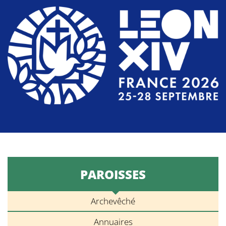
PAROISSES
Archevêché
Annuaires