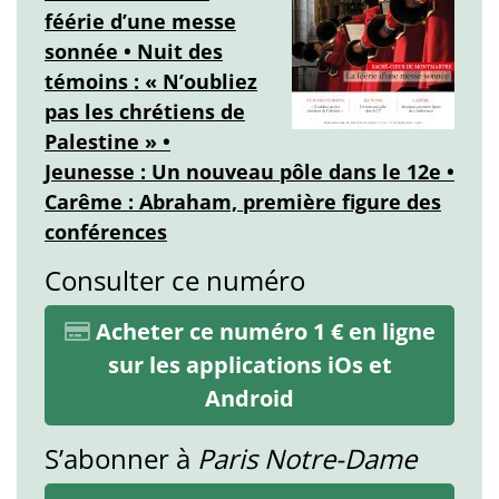
féérie d’une messe
sonnée • Nuit des
témoins : « N’oubliez
pas les chrétiens de
Palestine » •
Jeunesse : Un nouveau pôle dans le 12e •
Carême : Abraham, première figure des
conférences
Consulter ce numéro
Acheter ce numéro 1 € en ligne
sur les applications iOs et
Android
S’abonner à
Paris Notre-Dame