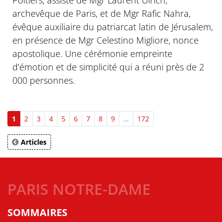
archevêque de Paris, et de Mgr Rafic Nahra,
évêque auxiliaire du patriarcat latin de Jérusalem,
en présence de Mgr Celestino Migliore, nonce
apostolique. Une cérémonie empreinte
d’émotion et de simplicité qui a réuni près de 2
000 personnes.
1
2
3
4
5
6
7
8
9
…
172
Articles
PARIS NOTRE-DAME
SOMMAIRES