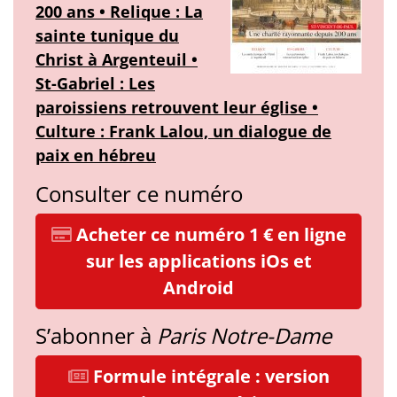
200 ans • Relique : La
sainte tunique du
Christ à Argenteuil •
St-Gabriel : Les
paroissiens retrouvent leur église •
Culture : Frank Lalou, un dialogue de
paix en hébreu
Consulter ce numéro
Acheter ce numéro 1 € en ligne
sur les applications iOs et
Android
S’abonner à
Paris Notre-Dame
Formule intégrale : version