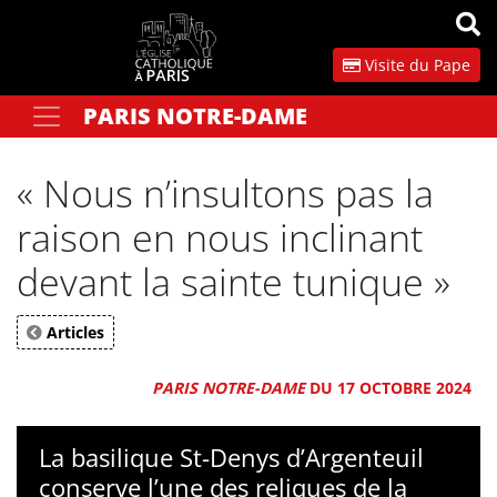
Panneau de gestion des cookies
Visite du Pape
PARIS NOTRE-DAME
Votre recherche
OK
« Nous n’insultons pas la
raison en nous inclinant
devant la sainte tunique »
Articles
PARIS NOTRE-DAME
DU 17 OCTOBRE 2024
La basilique St-Denys d’Argenteuil
conserve l’une des reliques de la