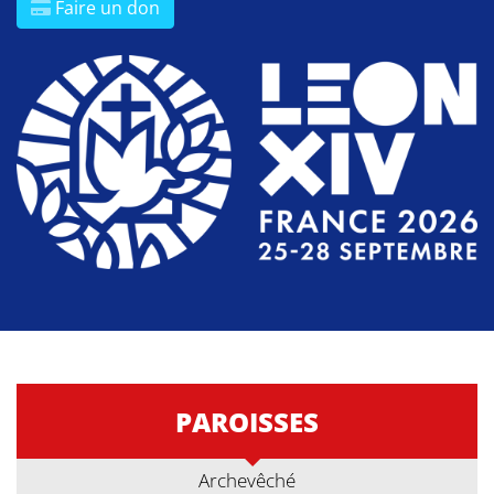
Faire un don
PAROISSES
Archevêché