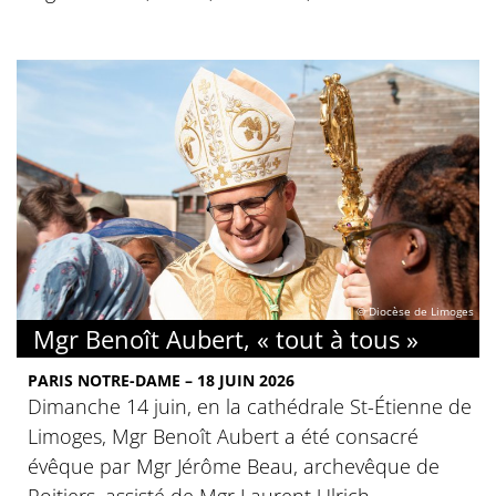
© Diocèse de Limoges
Mgr Benoît Aubert, « tout à tous »
PARIS NOTRE-DAME – 18 JUIN 2026
Dimanche 14 juin, en la cathédrale St-Étienne de
Limoges, Mgr Benoît Aubert a été consacré
évêque par Mgr Jérôme Beau, archevêque de
Poitiers, assisté de Mgr Laurent Ulrich,