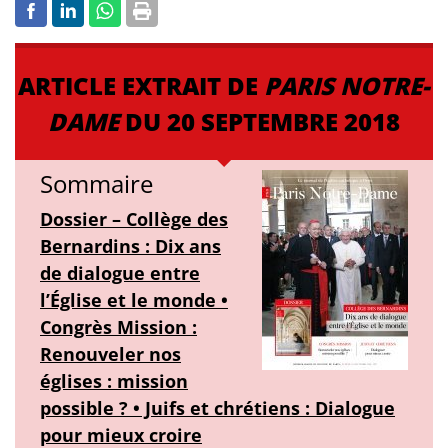
ARTICLE EXTRAIT DE
PARIS NOTRE-
DAME
DU 20 SEPTEMBRE 2018
Sommaire
Dossier – Collège des
Bernardins : Dix ans
de dialogue entre
l’Église et le monde •
Congrès Mission :
Renouveler nos
églises : mission
possible ? • Juifs et chrétiens : Dialogue
pour mieux croire