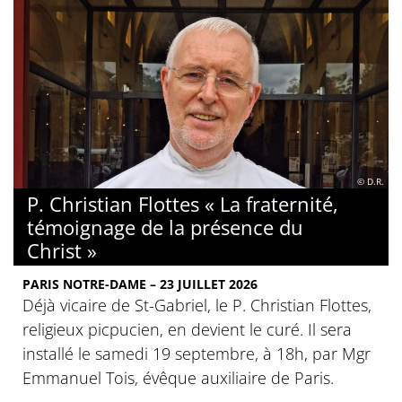
© D.R.
P. Christian Flottes « La fraternité,
témoignage de la présence du
Christ »
PARIS NOTRE-DAME – 23 JUILLET 2026
Déjà vicaire de St-Gabriel, le P. Christian Flottes,
religieux picpucien, en devient le curé. Il sera
installé le samedi 19 septembre, à 18h, par Mgr
Emmanuel Tois, évêque auxiliaire de Paris.