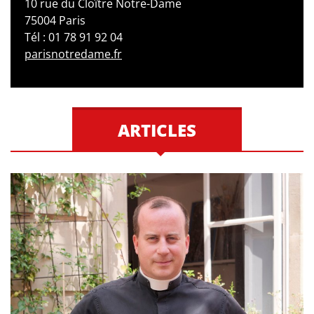
10 rue du Cloître Notre-Dame
75004 Paris
Tél : 01 78 91 92 04
parisnotredame.fr
ARTICLES