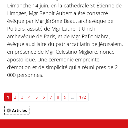
Dimanche 14 juin, en la cathédrale St-Étienne de
Limoges, Mgr Benoît Aubert a été consacré
évêque par Mgr Jérôme Beau, archevêque de
Poitiers, assisté de Mgr Laurent Ulrich,
archevêque de Paris, et de Mgr Rafic Nahra,
évêque auxiliaire du patriarcat latin de Jérusalem,
en présence de Mgr Celestino Migliore, nonce
apostolique. Une cérémonie empreinte
d’émotion et de simplicité qui a réuni près de 2
000 personnes.
1
2
3
4
5
6
7
8
9
…
172
Articles