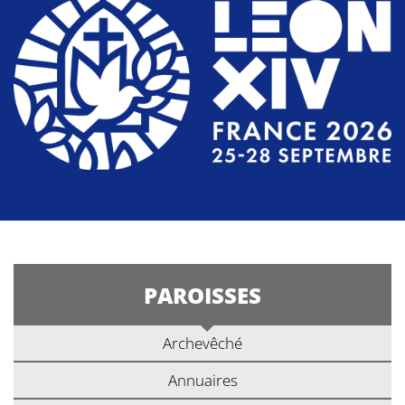
PAROISSES
Archevêché
Annuaires