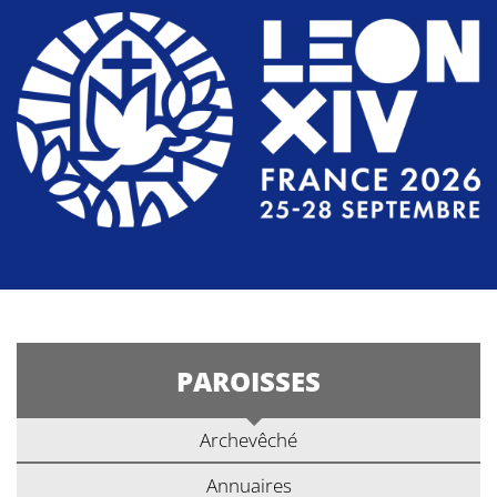
PAROISSES
Archevêché
Annuaires