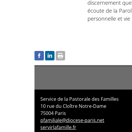
discernement que n
écoute de la Paro
personnelle et vie
Service de la Pastorale des Familles
10 rue du Cloître Notre-Dame
75004 Paris
pfamiliale@diocese-paris.net
servirlafamille.fr