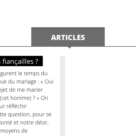
ARTICLES
 fiançailles ?
augurent le temps du
ue du mariage : « Oui
rojet de me marier
(cet homme) ? » On
ur réfléchir
tte question, pour se
lonté et notre désir,
es moyens de