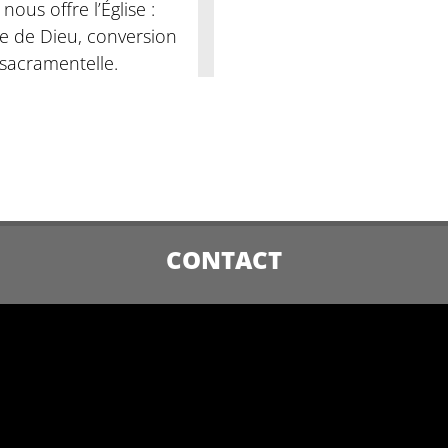
ous offre l’Église :
le de Dieu, conversion
 sacramentelle.
CONTACT