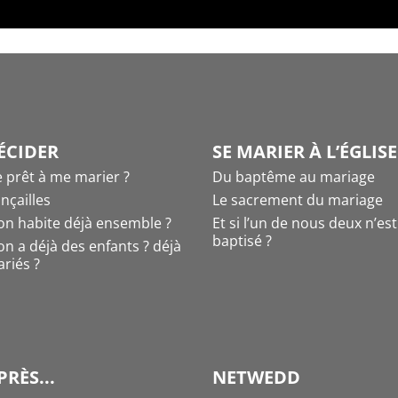
ÉCIDER
SE MARIER À L’ÉGLISE
e prêt à me marier ?
Du baptême au mariage
ançailles
Le sacrement du mariage
l’on habite déjà ensemble ?
Et si l’un de nous deux n’es
baptisé ?
l’on a déjà des enfants ? déjà
riés ?
PRÈS...
NETWEDD