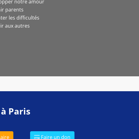
opper notre amour
ir parents
ter les difficultés
ir aux autres
 à Paris
aire
Faire un don