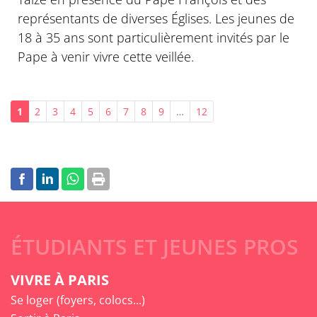
représentants de diverses Églises. Les jeunes de
18 à 35 ans sont particulièrement invités par le
Pape à venir vivre cette veillée.
1
2
3
4
5
6
7
8
9
…
12
ÉTUDIANTS ET JEUNES PROS
VIVRE À PARIS
Se loger (foyers, colocs...)