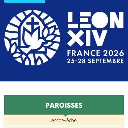
PAROISSES
Archevêché