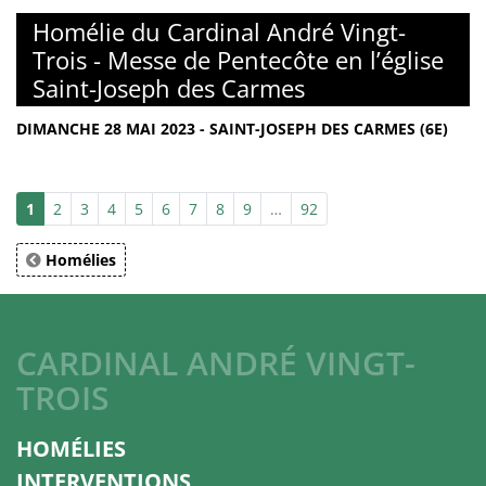
Homélie du Cardinal André Vingt-
Trois - Messe de Pentecôte en l’église
Saint-Joseph des Carmes
DIMANCHE 28 MAI 2023 - SAINT-JOSEPH DES CARMES (6E)
1
2
3
4
5
6
7
8
9
…
92
Homélies
CARDINAL ANDRÉ VINGT-
TROIS
HOMÉLIES
INTERVENTIONS