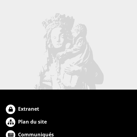
Extranet
Plan du site
Communiqués