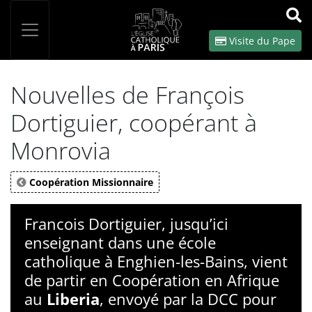
Panneau de gestion des cookies
Votre recherche
OK
Visite du Pape
Nouvelles de François
Dortiguier, coopérant à
Monrovia
Coopération Missionnaire
Francois Dortiguier, jusqu’ici
enseignant dans une école
catholique à Enghien-les-Bains, vient
de partir en Coopération en Afrique
au
Liberia
, envoyé par la DCC pour