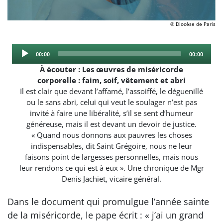
© Diocèse de Paris
Audio
Current
Total
00:00
00:00
Player
time
duration
À écouter : Les œuvres de miséricorde
corporelle : faim, soif, vêtement et abri
Il est clair que devant l’affamé, l’assoiffé, le déguenillé
ou le sans abri, celui qui veut le soulager n’est pas
invité à faire une libéralité, s’il se sent d’humeur
généreuse, mais il est devant un devoir de justice.
« Quand nous donnons aux pauvres les choses
indispensables, dit Saint Grégoire, nous ne leur
faisons point de largesses personnelles, mais nous
leur rendons ce qui est à eux ». Une chronique de Mgr
Denis Jachiet, vicaire général.
Dans le document qui promulgue l’année sainte
de la miséricorde, le pape écrit : « j’ai un grand