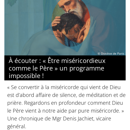
© Diocèse de Paris
À écouter : « Être miséricordieux
comme le Père » un programme
impossible !
« Se convertir à la miséricorde qui vient de Dieu
est d’abord affaire de silence, de méditation et de
prière. Regardons en profondeur comment Dieu
le Père vient à notre aide par pure miséricorde. »
Une chronique de Mgr Denis Jachiet, vicaire
général.