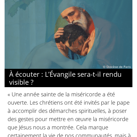
© Diocèse de Paris
À écouter : L’Évangile sera-t-il rendu
visible ?
« Une année sainte de la miséricorde a été
ouverte. Les chrétiens ont été invités par le pape
à accomplir des démarches spirituelles, à poser
des gestes pour mettre en œuvre la miséricorde
que Jésus nous a montrée. Cela marque
certainement la vie de nos communautés, mais à