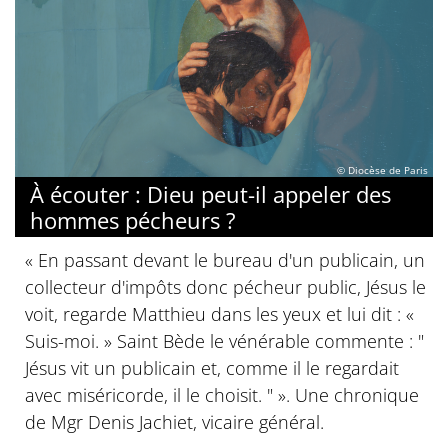
© Diocèse de Paris
À écouter : Dieu peut-il appeler des
hommes pécheurs ?
« En passant devant le bureau d'un publicain, un
collecteur d'impôts donc pécheur public, Jésus le
voit, regarde Matthieu dans les yeux et lui dit : «
Suis-moi. » Saint Bède le vénérable commente : "
Jésus vit un publicain et, comme il le regardait
avec miséricorde, il le choisit. " ». Une chronique
de Mgr Denis Jachiet, vicaire général.