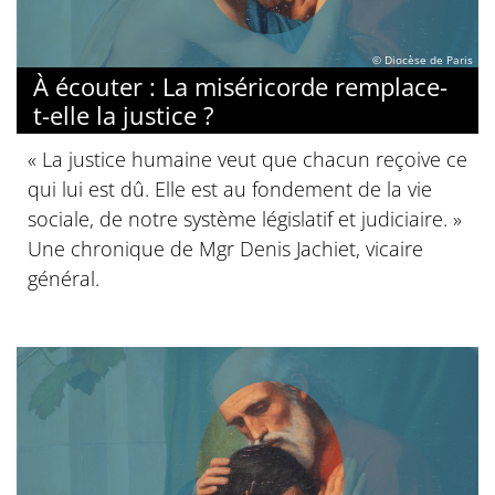
© Diocèse de Paris
À écouter : La miséricorde remplace-
t-elle la justice ?
« La justice humaine veut que chacun reçoive ce
qui lui est dû. Elle est au fondement de la vie
sociale, de notre système législatif et judiciaire. »
Une chronique de Mgr Denis Jachiet, vicaire
général.