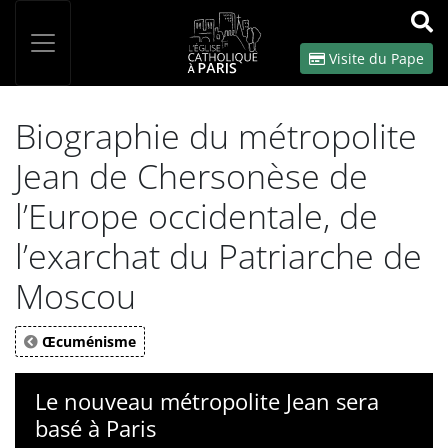
Panneau de gestion des cookies
Votre recherche
OK
Visite du Pape
Biographie du métropolite
Jean de Chersonèse de
l’Europe occidentale, de
l’exarchat du Patriarche de
Moscou
Œcuménisme
Le nouveau métropolite Jean sera
basé à Paris