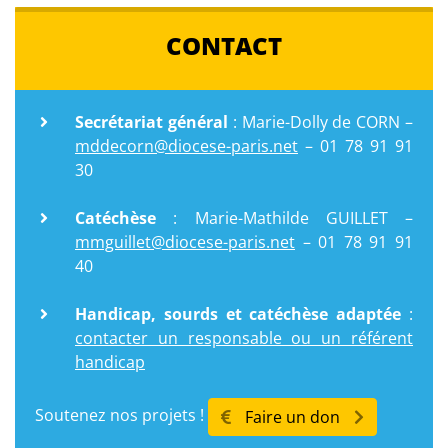
CONTACT
Secrétariat général
: Marie-Dolly de CORN –
mddecorn@diocese-paris.net
– 01 78 91 91
30
Catéchèse
: Marie-Mathilde GUILLET –
mmguillet@diocese-paris.net
– 01 78 91 91
40
Handicap, sourds et catéchèse adaptée
:
contacter un responsable ou un référent
handicap
Soutenez nos projets !
Faire un don