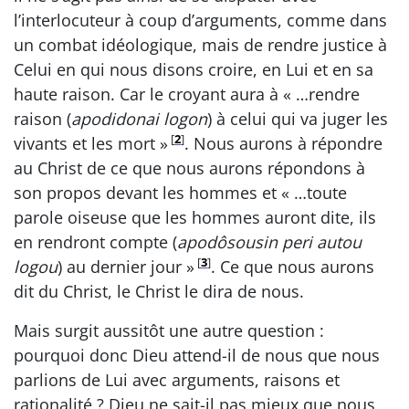
l’interlocuteur à coup d’arguments, comme dans
un combat idéologique, mais de rendre justice à
Celui en qui nous disons croire, en Lui et en sa
haute raison. Car le croyant aura à « …rendre
raison (
apodidonai logon
) à celui qui va juger les
[
2
]
vivants et les mort »
. Nous aurons à répondre
au Christ de ce que nous aurons répondons à
son propos devant les hommes et « …toute
parole oiseuse que les hommes auront dite, ils
en rendront compte (
apodôsousin peri autou
[
3
]
logou
) au dernier jour »
. Ce que nous aurons
dit du Christ, le Christ le dira de nous.
Mais surgit aussitôt une autre question :
pourquoi donc Dieu attend-il de nous que nous
parlions de Lui avec arguments, raisons et
rationalité ? Dieu ne sait-il pas mieux que nous