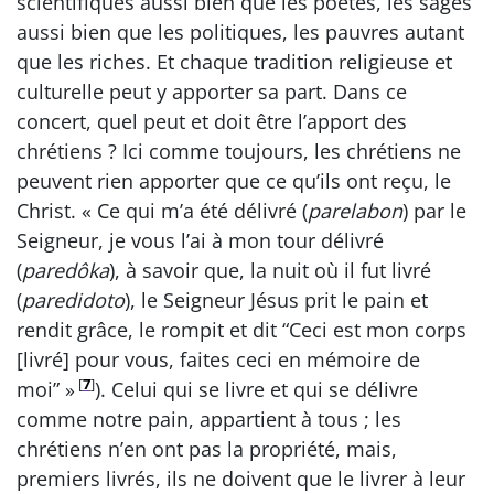
scientifiques aussi bien que les poètes, les sages
aussi bien que les politiques, les pauvres autant
que les riches. Et chaque tradition religieuse et
culturelle peut y apporter sa part. Dans ce
concert, quel peut et doit être l’apport des
chrétiens ? Ici comme toujours, les chrétiens ne
peuvent rien apporter que ce qu’ils ont reçu, le
Christ. « Ce qui m’a été délivré (
parelabon
) par le
Seigneur, je vous l’ai à mon tour délivré
(
paredôka
), à savoir que, la nuit où il fut livré
(
paredidoto
), le Seigneur Jésus prit le pain et
rendit grâce, le rompit et dit “Ceci est mon corps
[livré] pour vous, faites ceci en mémoire de
[
7
]
moi” »
). Celui qui se livre et qui se délivre
comme notre pain, appartient à tous ; les
chrétiens n’en ont pas la propriété, mais,
premiers livrés, ils ne doivent que le livrer à leur