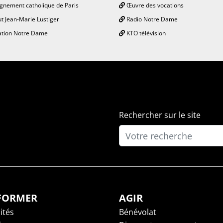
gnement catholique de Paris
Œuvre des vocations
ut Jean-Marie Lustiger
Radio Notre Dame
tion Notre Dame
KTO télévision
Rechercher sur le site
NFORMER
AGIR
ités
Bénévolat