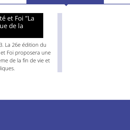
té et Foi “La
que de la
3. La 26e édition du
é et Foi proposera une
ème de la fin de vie et
diques.