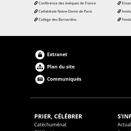
Conférence des évêques de France
Ensei
Cathédrale Notre-Dame de Paris
Instit
Collège des Bernardins
Fonda
Extranet
Plan du site
Communiqués
PRIER, CÉLÉBRER
S’I
Catéchuménat
Actual