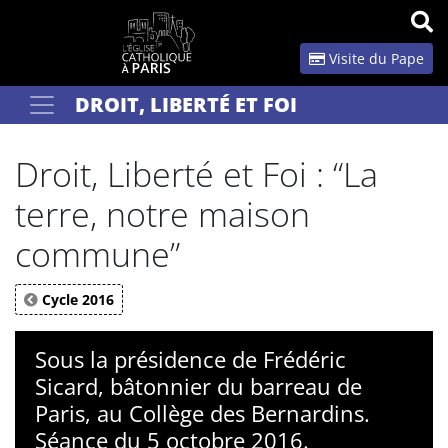
Panneau de gestion des cookies
Visite du Pape
DROIT, LIBERTÉ ET FOI
Votre recherche
OK
Droit, Liberté et Foi : “La
terre, notre maison
commune”
Cycle 2016
Sous la présidence de Frédéric
Sicard, bâtonnier du barreau de
Paris, au Collège des Bernardins.
Séance du 5 octobre 2016.