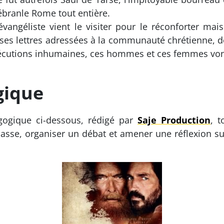
i ébranle Rome tout entière.
vangéliste vient le visiter pour le réconforter mais 
t ses lettres adressées à la communauté chrétienne, d
cutions inhumaines, ces hommes et ces femmes vont r
gique
gogique ci-dessous, rédigé par
Saje Production
, t
sse, organiser un débat et amener une réflexion sur