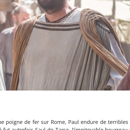
e poigne de fer sur Rome, Paul endure de terribles 
fut autrefois Saul de Tarse, l’impitoyable bourreau 