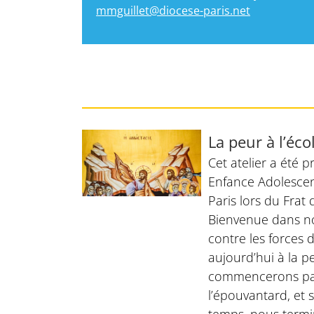
mmguillet@diocese-paris.net
La peur à l’éco
Cet atelier a été p
Enfance Adolesce
Paris lors du Frat
Bienvenue dans n
contre les forces 
aujourd’hui à la p
commencerons pa
l’épouvantard, et 
temps, nous termi