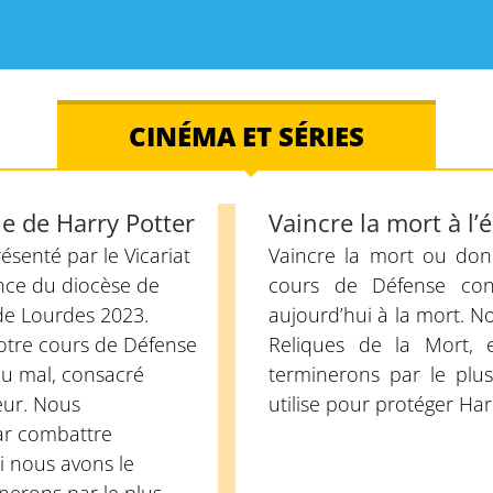
CINÉMA ET SÉRIES
le de Harry Potter
Vaincre la mort à l’
résenté par le Vicariat
Vaincre la mort ou don
nce du diocèse de
cours de Défense con
 de Lourdes 2023.
aujourd’hui à la mort. 
otre cours de Défense
Reliques de la Mort, 
du mal, consacré
terminerons par le plus 
eur. Nous
utilise pour protéger Har
r combattre
si nous avons le
nerons par le plus