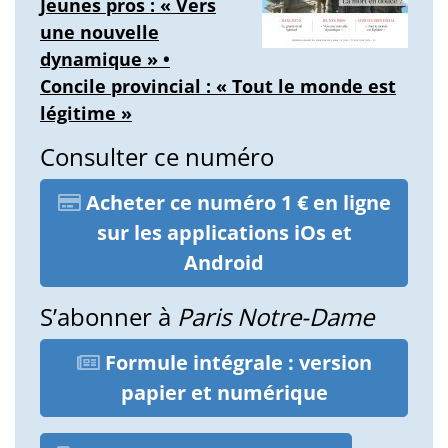
Jeunes pros : « Vers
une nouvelle
dynamique » •
Concile provincial : « Tout le monde est
légitime »
Consulter ce numéro
Acheter ce numéro 1 € en ligne
sur les applications iOs et
Android
S’abonner à
Paris Notre-Dame
Formule intégrale : version
papier et numérique