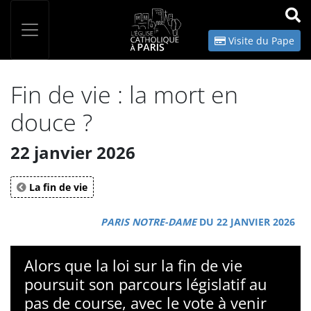
Panneau de gestion des cookies
Votre recherche
OK
Visite du Pape
Fin de vie : la mort en
douce ?
22 janvier 2026
La fin de vie
PARIS NOTRE-DAME
DU 22 JANVIER 2026
Alors que la loi sur la fin de vie
poursuit son parcours législatif au
pas de course, avec le vote à venir