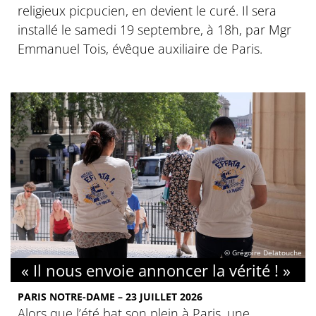
religieux picpucien, en devient le curé. Il sera
installé le samedi 19 septembre, à 18h, par Mgr
Emmanuel Tois, évêque auxiliaire de Paris.
© Grégoire Delatouche
« Il nous envoie annoncer la vérité ! »
PARIS NOTRE-DAME – 23 JUILLET 2026
Alors que l’été bat son plein à Paris, une