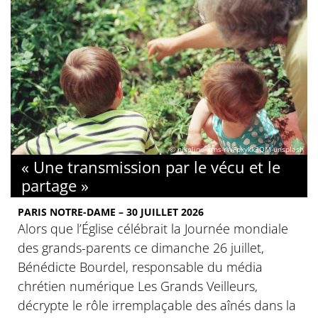
© nikoline-arns-rWFpxykk3QM-unsplash
« Une transmission par le vécu et le
partage »
PARIS NOTRE-DAME – 30 JUILLET 2026
Alors que l’Église célébrait la Journée mondiale
des grands-parents ce dimanche 26 juillet,
Bénédicte Bourdel, responsable du média
chrétien numérique Les Grands Veilleurs,
décrypte le rôle irremplaçable des aînés dans la