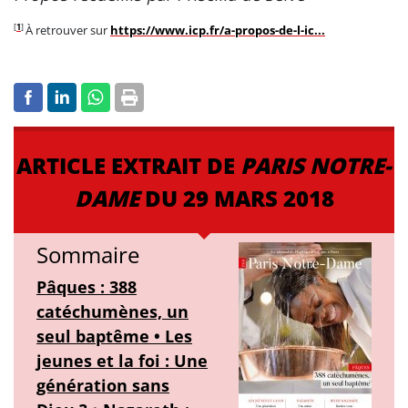
[
1
]
À retrouver sur
https://www.icp.fr/a-propos-de-l-ic...
ARTICLE EXTRAIT DE
PARIS NOTRE-
DAME
DU 29 MARS 2018
Sommaire
Pâques : 388
catéchumènes, un
seul baptême • Les
jeunes et la foi : Une
génération sans