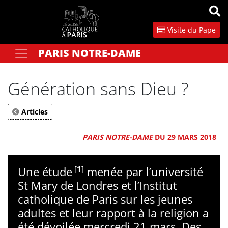
Panneau de gestion des cookies
Visite du Pape
PARIS NOTRE-DAME
Votre recherche
OK
Génération sans Dieu ?
Articles
PARIS NOTRE-DAME
DU 29 MARS 2018
[
1
]
Une étude
menée par l’université
St Mary de Londres et l’Institut
catholique de Paris sur les jeunes
adultes et leur rapport à la religion a
été dévoilée mercredi 21 mars. Des