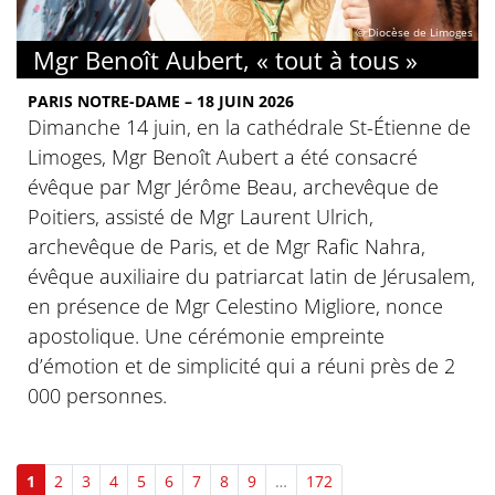
© Diocèse de Limoges
Mgr Benoît Aubert, « tout à tous »
PARIS NOTRE-DAME – 18 JUIN 2026
Dimanche 14 juin, en la cathédrale St-Étienne de
Limoges, Mgr Benoît Aubert a été consacré
évêque par Mgr Jérôme Beau, archevêque de
Poitiers, assisté de Mgr Laurent Ulrich,
archevêque de Paris, et de Mgr Rafic Nahra,
évêque auxiliaire du patriarcat latin de Jérusalem,
en présence de Mgr Celestino Migliore, nonce
apostolique. Une cérémonie empreinte
d’émotion et de simplicité qui a réuni près de 2
000 personnes.
1
2
3
4
5
6
7
8
9
…
172