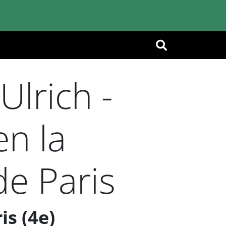
OK
lrich -
en la
e Paris
is (4e)