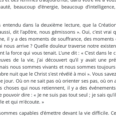
auté, beaucoup d’énergie, beaucoup d’intelligence
s entendu dans la deuxième lecture, que la Création 
ussi, dit l’apôtre, nous gémissons ». Oui, c’est vra
ienne, il y a des moments de souffrance, des momen
i nous arrive ? Quelle douleur traverse notre existenc
nt la force qui vous tenait. L’une dit : « C’est dans le
reuves de la vie, j’ai découvert qu’il y avait une pr
ais nous sommes vivants et nous sommes toujours d
ombre nuit que le Christ s’est révélé à moi ». Vous sav
le jour. Où on ne sait pas où orienter ses pas, où on
s choses qui nous retiennent, il y a des événements,
pouvoir dire : « Je ne suis pas tout seul ; je sais qu’i
e et qui m’écoute. »
mes capables d’émettre devant la vie difficile. Cela 