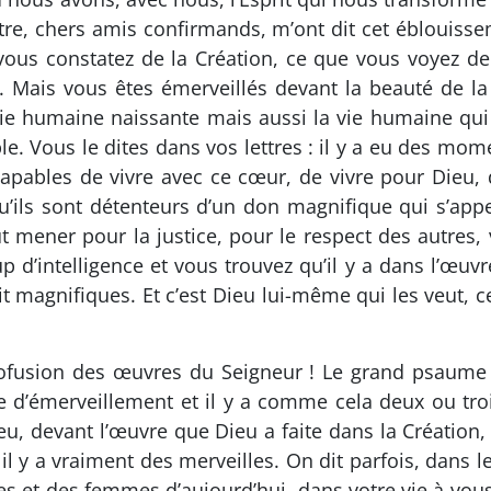
tre, chers amis confirmands, m’ont dit cet éblouiss
vous constatez de la Création, ce que vous voyez de 
ûr. Mais vous êtes émerveillés devant la beauté de la
ie humaine naissante mais aussi la vie humaine qui 
e. Vous le dites dans vos lettres : il y a eu des m
pables de vivre avec ce cœur, de vivre pour Dieu, de
ils sont détenteurs d’un don magnifique qui s’appel
ut mener pour la justice, pour le respect des autre
d’intelligence et vous trouvez qu’il y a dans l’œuvr
ait magnifiques. Et c’est Dieu lui-même qui les veut, c
 profusion des œuvres du Seigneur ! Le grand psaume
me d’émerveillement et il y a comme cela deux ou tro
, devant l’œuvre que Dieu a faite dans la Création, 
il y a vraiment des merveilles. On dit parfois, dans l
s et des femmes d’aujourd’hui, dans votre vie à vous