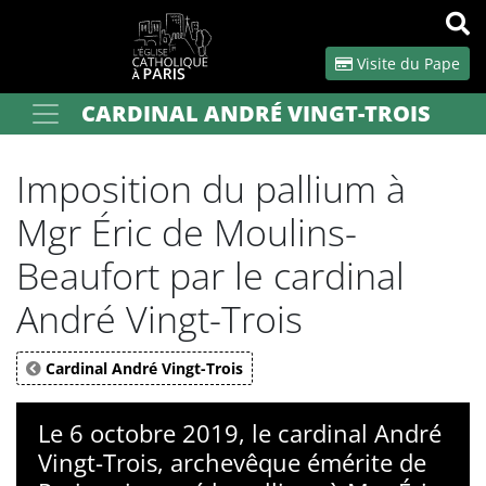
Panneau de gestion des cookies
Visite du Pape
CARDINAL ANDRÉ VINGT-TROIS
Votre recherche
OK
Imposition du pallium à
Mgr Éric de Moulins-
Beaufort par le cardinal
André Vingt-Trois
Cardinal André Vingt-Trois
Le 6 octobre 2019, le cardinal André
Vingt-Trois, archevêque émérite de